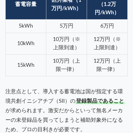
区外業者（1
蓄電容量
（1.2万
万円/kWh）
円/kWh）
5kWh
5万円
6万円
10万円（※
12万円（※
10kWh
上限到達）
上限到達）
10万円（上
12万円（上
15kWh
限一律）
限一律）
注意点として、導入する蓄電池は国が指定する環
境共創イニシアチブ（SII）の
登録製品であること
が求められます。激安だからといって無名メーカ
ーの未登録品を買ってしまうと補助対象外になる
ため、プロの目利きが必要です。