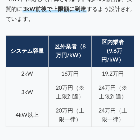
質的に
3kW前後で上限額に到達
するよう設計され
ています。
区内業者
区外業者（8
システム容量
（9.6万
万円/kW）
円/kW）
2kW
16万円
19.2万円
20万円（※
24万円（※
3kW
上限到達）
上限到達）
20万円（上
24万円（上
4kW以上
限一律）
限一律）