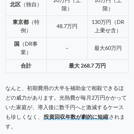
20万円（上
10万円（上
北区
（独自）
限）
限）
東京都
（特
130万円（DR
48.7万円
例）
上乗せ含）
国
（DR事
–
最大60万円
業）
合計
最大 268.7 万円
なんと、初期費用の大半を補助金で相殺できるほ
どの威力があります。光熱費が毎月2万円かかって
いた家庭が、導入後に数千円へと激減するケース
も珍しくなく、
投資回収年数が劇的に短縮
されま
す。