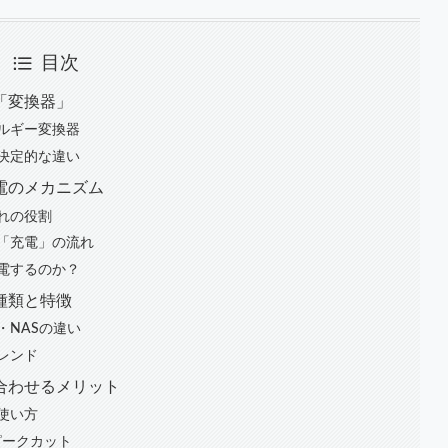
目次
「変換器」
ルギー変換器
決定的な違い
電のメカニズム
れの役割
「充電」の流れ
電するのか？
種類と特徴
・NASの違い
レンド
合わせるメリット
使い方
ピークカット